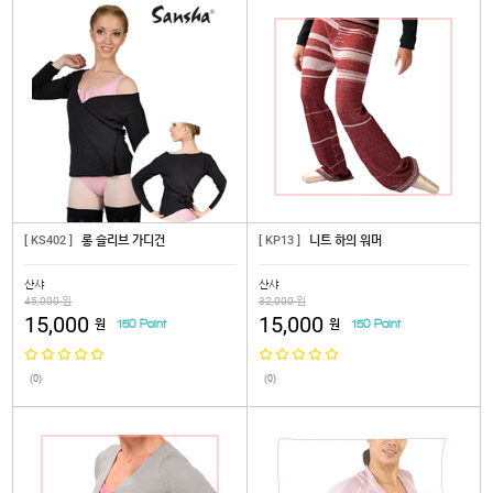
[ KS402 ]
롱 슬리브 가디건
[ KP13 ]
니트 하의 워머
산샤
산샤
45,000 원
32,000 원
15,000
15,000
원
원
150 Point
150 Point
(0)
(0)