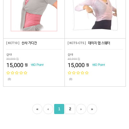
[ KCT10 ]
산샤 가디건
[ KCT5-CT5 ]
데이지 랩 스웨터
산샤
산샤
30,000 원
40,000 원
15,000
15,000
원
원
150 Point
150 Point
(0)
(0)
«
‹
1
2
›
»