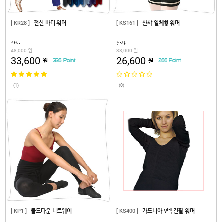
[ KR28 ]
전신 바디 워머
[ KS161 ]
산샤 일체형 워머
산샤
산샤
48,000 원
38,000 원
33,600
26,600
원
원
336 Point
266 Point
(1)
(0)
[ KP1 ]
폴드다운 니트웨어
[ KS400 ]
가드니아 V넥 긴팔 워머