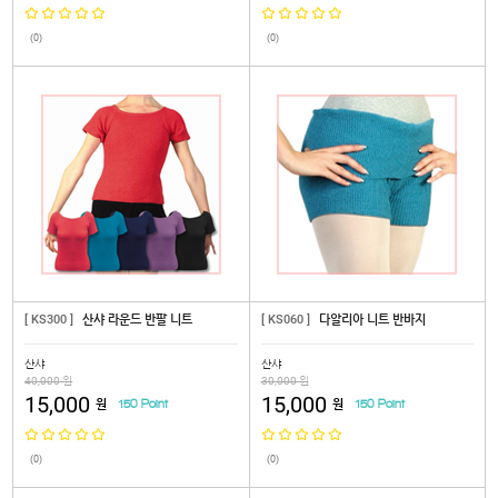
(0)
(0)
[ KS300 ]
산샤 라운드 반팔 니트
[ KS060 ]
다알리아 니트 반바지
산샤
산샤
40,000 원
30,000 원
15,000
15,000
원
원
150 Point
150 Point
(0)
(0)