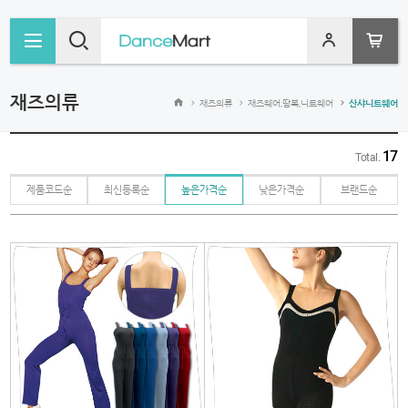
MENU
SEARCH
LOGIN
CART
재즈의류
재즈의류
재즈웨어,땀복,니트웨어
산샤니트웨어
17
Total.
제품코드순
최신등록순
높은가격순
낮은가격순
브랜드순