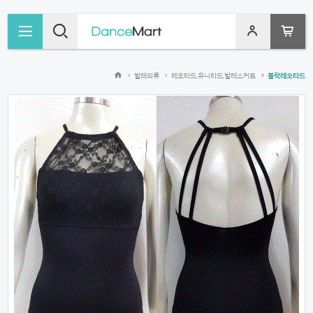
MENU
SEARCH
LOGIN
CART
발레의류
레오타드,유니타드,발레스커트
불락레오타드