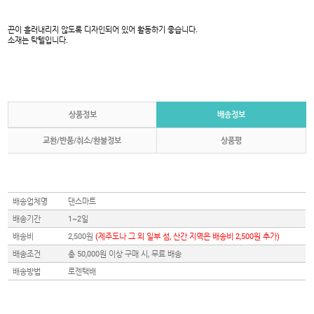
끈이 흘러내리지 않도록 디자인되어 있어 활동하기 좋습니다.
소재는 탁텔입니다.
상품정보
배송정보
교환/반품/취소/환불정보
상품평
배송업체명
댄스마트
배송기간
1~2일
배송비
2,500원
(제주도나 그 외 일부 섬, 산간 지역은 배송비 2,500원 추가)
배송조건
총 50,000원 이상 구매 시, 무료 배송
배송방법
로젠택배