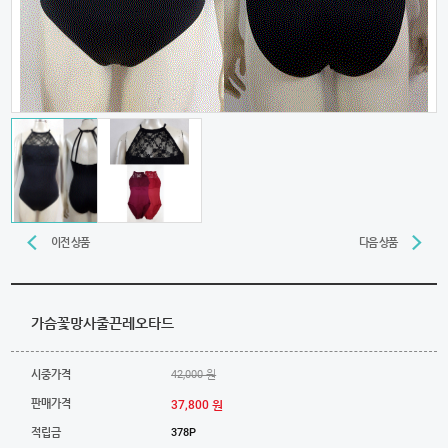
이전 상품
다음 상품
가슴꽃망사줄끈레오타드
시중가격
42,000 원
판매가격
37,800 원
적립금
378P