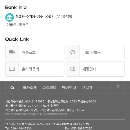
Bank Info
1002-249-784330
(우리은행)
예금주 : 정현주
Quick Link
배송조회
나의 적립금
온라인문의
매장안내
회사소개
고객센터
매장안내
관리자
사업자등록번호 : 621-21-95935
통신판매신고번호 : 2023-부산금정-0603
부가통신사업번호 : 007107
대표자 : 정현주
개인정보관리책임자 : 이상신
개인정보관리담당자 : 정순임
Email :
COPYRIGHT(C) DANCEMART. ALL RIGHTS RESERVED.
댄스마트 쇼핑몰 운영본부 : 부산시 금정구 반송로490번길 38-1 (금사동)
Tel : 010-4184-7236
Fax : 050-4092-7236